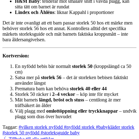
H&M Baby
: tenderar mot smalare snitt i vävda plagg, kan
sitta tätt om barnet är rundat
Lindex och Åhléns
: liknar Kappahl i proportioner
Det är inte ovanligt att ett barn passar storlek 50 hos ett märke men
behöver storlek 56 hos ett annat. Kontrollera alltid det specifika
märkets storleksguide och mät barnets faktiska kroppsmått – inte
bara åldersangivelsen.
Kortversion:
En nyfödd bebis bär normalt
storlek 50
(kroppslängd ca 50
cm)
Satsa mer på
storlek 56
– det är storleken bebisen faktiskt
använder längst
Prematura barn kan behöva
storlek 40 eller 44
Storlek 50 räcker i
2–4 veckor
– köp inte för mycket
Mät barnets
längd, bröst och stuss
– centilong är mer
träffsäkert än ålder
Välj plagg med
omlottöppning eller tryckknappar
– undvik
plagg som dras över huvudet
Taggar:
#vilken storlek nyfödd
#nyfödd storlek
#babykläder storlek
#storlek 50 nyfödd
#storleksguide baby
Tillbaka till alla artiklar