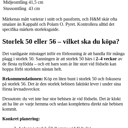
Midjeomfång
41,5 cm
Stussomfång
43 cm
Märkenas mått varierar i snitt och passform, och H&M skär ofta
smalare än Kappahl och Polarn O. Pyret. Kontrollera alltid det
specifika märkets storleksguide.
Storlek 50 eller 56 – vilket ska du köpa?
Det vanligaste misstaget inför en förlossning är att handla för många
plagg i storlek 50. Sanningen är att storlek 50 bärs i
2–4 veckor
av
de flesta nyfödda – och ett barn som är lite stort vid födseln kan
hoppa förbi storleken nästan helt.
Rekommendationen:
Köp en liten bunt i storlek 50 och fokusera
på storlek 56. Det är den storlek bebisen faktiskt lever i under sina
första levnadsveckor.
Dessutom: du vet inte hur stor bebisen är vid födseln. Det är klokt
att ha lite av varje hemma och sedan komplettera direkt när bebisen
kommit.
Konkret planering: