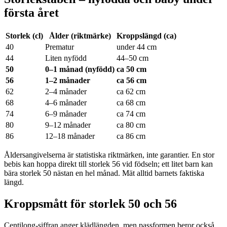
första året
Storlek (cl)
Ålder (riktmärke)
Kroppslängd (ca)
40
Prematur
under 44 cm
44
Liten nyfödd
44–50 cm
50
0–1 månad (nyfödd)
ca 50 cm
56
1–2 månader
ca 56 cm
62
2–4 månader
ca 62 cm
68
4–6 månader
ca 68 cm
74
6–9 månader
ca 74 cm
80
9–12 månader
ca 80 cm
86
12–18 månader
ca 86 cm
Åldersangivelserna är statistiska riktmärken, inte garantier. En stor
bebis kan hoppa direkt till storlek 56 vid födseln; ett litet barn kan
bära storlek 50 nästan en hel månad. Mät alltid barnets faktiska
längd.
Kroppsmått för storlek 50 och 56
Centilong-siffran anger klädlängden, men passformen beror också