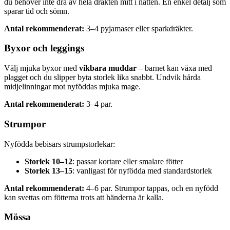
du behöver inte dra av hela dräkten mitt i natten. En enkel detalj som
sparar tid och sömn.
Antal rekommenderat:
3–4 pyjamaser eller sparkdräkter.
Byxor och leggings
Välj mjuka byxor med
vikbara muddar
– barnet kan växa med
plagget och du slipper byta storlek lika snabbt. Undvik hårda
midjelinningar mot nyföddas mjuka mage.
Antal rekommenderat:
3–4 par.
Strumpor
Nyfödda bebisars strumpstorlekar:
Storlek 10–12
: passar kortare eller smalare fötter
Storlek 13–15
: vanligast för nyfödda med standardstorlek
Antal rekommenderat:
4–6 par. Strumpor tappas, och en nyfödd
kan svettas om fötterna trots att händerna är kalla.
Mössa