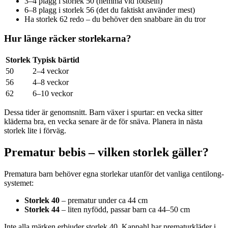
3–4 plagg i storlek 50 (hemma vid födseln)
6–8 plagg i storlek 56 (det du faktiskt använder mest)
Ha storlek 62 redo – du behöver den snabbare än du tror
Hur länge räcker storlekarna?
Storlek
Typisk bärtid
50
2–4 veckor
56
4–8 veckor
62
6–10 veckor
Dessa tider är genomsnitt. Barn växer i spurtar: en vecka sitter
kläderna bra, en vecka senare är de för snäva. Planera in nästa
storlek lite i förväg.
Prematur bebis – vilken storlek gäller?
Prematura barn behöver egna storlekar utanför det vanliga centilong-
systemet:
Storlek 40
– prematur under ca 44 cm
Storlek 44
– liten nyfödd, passar barn ca 44–50 cm
Inte alla märken erbjuder storlek 40. Kappahl har prematurkläder i