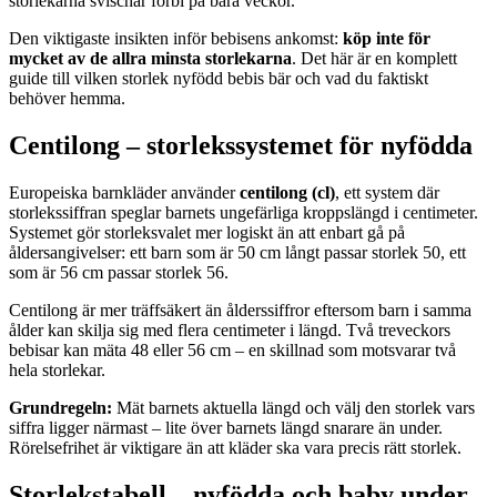
storlekarna svischar förbi på bara veckor.
Den viktigaste insikten inför bebisens ankomst:
köp inte för
mycket av de allra minsta storlekarna
. Det här är en komplett
guide till vilken storlek nyfödd bebis bär och vad du faktiskt
behöver hemma.
Centilong – storlekssystemet för nyfödda
Europeiska barnkläder använder
centilong (cl)
, ett system där
storlekssiffran speglar barnets ungefärliga kroppslängd i centimeter.
Systemet gör storleksvalet mer logiskt än att enbart gå på
åldersangivelser: ett barn som är 50 cm långt passar storlek 50, ett
som är 56 cm passar storlek 56.
Centilong är mer träffsäkert än ålderssiffror eftersom barn i samma
ålder kan skilja sig med flera centimeter i längd. Två treveckors
bebisar kan mäta 48 eller 56 cm – en skillnad som motsvarar två
hela storlekar.
Grundregeln:
Mät barnets aktuella längd och välj den storlek vars
siffra ligger närmast – lite över barnets längd snarare än under.
Rörelsefrihet är viktigare än att kläder ska vara precis rätt storlek.
Storlekstabell – nyfödda och baby under