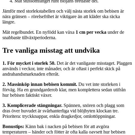
Mät stussomfånget runt blöjans bredaste del.
Jämför med storlekstabellen och välj nästa storlek om bebisen är
nära gränsen – rörelsefrihet är viktigare än att kläder ska räcka
längre.
Mät regelbundet. En nyfödd kan växa
1 cm per vecka
under de
snabbaste tillväxtperioderna.
Tre vanliga misstag att undvika
1. För mycket i storlek 50.
Det är det vanligaste misstaget. Plaggen
används i veckor, inte månader, och är oftast i perfekt skick på
andrahandsmarknaden efteråt.
2. Massinköp innan bebisen kommit.
Du vet inte storleken i
förväg. Ha en grundgarderob klar, men komplettera sedan utifrån
hur bebisen faktiskt växer.
3. Komplicerade stängningar.
Spännen, snören och plagg som
dras över huvudet är svårhanterliga vid blöjbyten klockan tre.
Prioritera: tryckknappar, enkla dragkedjor, omlottöppningar.
Bonustips:
Känn bak i nacken på bebisen för att avgöra
temperaturen – händer och fötter är ofta kalla oavsett hur bebisen