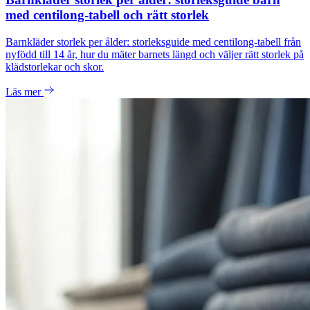
med centilong-tabell och rätt storlek
Barnkläder storlek per ålder: storleksguide med centilong-tabell från
nyfödd till 14 år, hur du mäter barnets längd och väljer rätt storlek på
klädstorlekar och skor.
Läs mer