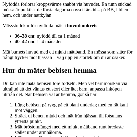
Nyfödda förlorar kroppsvärme snabbt via huvudet. En tunn stickad
mössa är praktisk de första dagarna oavsett årstid – på BB, i bilen
hem, och under nattkylan.
Mössstorlekar för nyfödda mäts i
huvudomkrets
:
36–38 cm
: nyfödd till ca 1 månad
40–42 cm
: 1–4 månader
Mät barnets huvud med ett mjukt måttband. En mössa som sitter för
trångt trycker mot hjässan – välj upp en storlek om du är osäker.
Hur du mäter bebisen hemma
Du kan inte mäta bebisen före födseln. Men vet barnmorskan via
ultraljud att det väntas ett stort eller litet barn, anpassa inköpen
utifrån det. När bebisen väl är hemma, gör så här:
Lägg bebisen på rygg på ett plant underlag med en rät kant
mot väggen.
Sträck ut benen mjukt och mät från hjässan till fotsulans
yttersta punkt.
Mät bröstomfånget med ett mjukt måttband runt bredaste
stället under armhålorna.