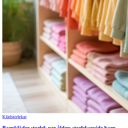
Klädstorlekar
Barnkläder storlek per ålder: storleksguide barn