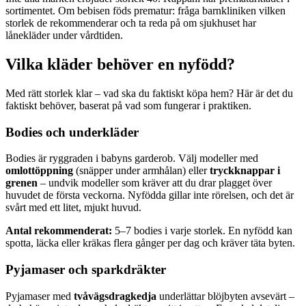
sortimentet. Om bebisen föds prematur: fråga barnkliniken vilken
storlek de rekommenderar och ta reda på om sjukhuset har
lånekläder under vårdtiden.
Vilka kläder behöver en nyfödd?
Med rätt storlek klar – vad ska du faktiskt köpa hem? Här är det du
faktiskt behöver, baserat på vad som fungerar i praktiken.
Bodies och underkläder
Bodies är ryggraden i babyns garderob. Välj modeller med
omlottöppning
(snäpper under armhålan) eller
tryckknappar i
grenen
– undvik modeller som kräver att du drar plagget över
huvudet de första veckorna. Nyfödda gillar inte rörelsen, och det är
svårt med ett litet, mjukt huvud.
Antal rekommenderat:
5–7 bodies i varje storlek. En nyfödd kan
spotta, läcka eller kräkas flera gånger per dag och kräver täta byten.
Pyjamaser och sparkdräkter
Pyjamaser med
tvåvägsdragkedja
underlättar blöjbyten avsevärt –