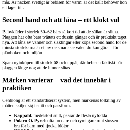
mår. Är nacken svettigt är bebisen för varm; är det kallt behöver hon
ett lager till.
Second hand och att låna – ett klokt val
Babykläder i storlek 50–62 bärs så kort tid att de sällan är slitna.
Plaggen har ofta bara tvättats ett dussin gånger och är praktiskt taget
nya. Att låna av vänner och släktingar eller köpa second hand för de
minsta storlekarna är ett av de smartaste valen du kan göra – för
plånboken och miljön.
Spara nyinköpen till storlek 68 och uppåt, där bebisen faktiskt bär
plaggen länge nog att de hinner slitas.
Märken varierar – vad det innebär i
praktiken
Centilong är ett standardiserat system, men märkenas tolkning av
måtten skiljer sig i snitt och passform:
Kappahl
: medelstort snitt, passar de flesta nyfödda
Polarn O. Pyret
: ofta bredare och rymligare runt stussen –
bra för barn med tjocka blöjor