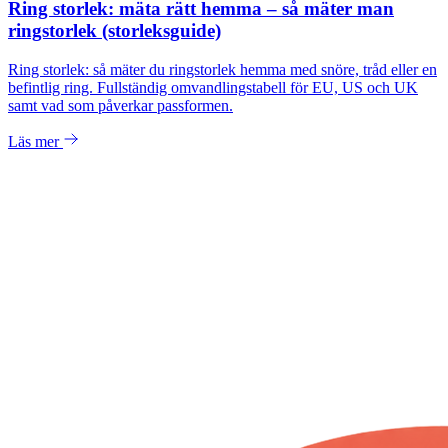
Ring storlek: mäta rätt hemma – så mäter man
ringstorlek (storleksguide)
Ring storlek: så mäter du ringstorlek hemma med snöre, tråd eller en
befintlig ring. Fullständig omvandlingstabell för EU, US och UK
samt vad som påverkar passformen.
Läs mer