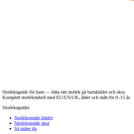
Storleksguide för barn — hitta rätt storlek på barnkläder och skor.
Komplett storlekstabell med EU/US/UK, ålder och mått för 0–15 år.
Storleksguider
Storleksguide kläder
Storleksguide skor
Så mäter du