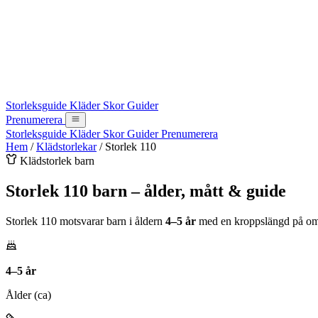
Storleksguide
Kläder
Skor
Guider
Prenumerera
Storleksguide
Kläder
Skor
Guider
Prenumerera
Hem
/
Klädstorlekar
/
Storlek 110
Klädstorlek barn
Storlek 110 barn – ålder, mått & guide
Storlek 110 motsvarar barn i åldern
4–5 år
med en kroppslängd på o
4–5 år
Ålder (ca)