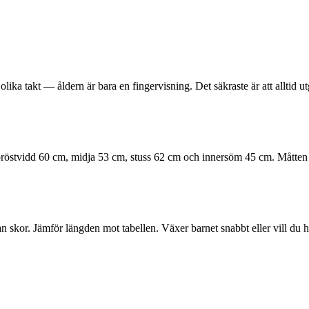
 olika takt — åldern är bara en fingervisning. Det säkraste är att alltid
bröstvidd 60 cm, midja 53 cm, stuss 62 cm och innersöm 45 cm. Måtten a
n skor. Jämför längden mot tabellen. Växer barnet snabbt eller vill du ha