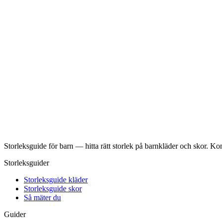
Storleksguide för barn — hitta rätt storlek på barnkläder och skor. K
Storleksguider
Storleksguide kläder
Storleksguide skor
Så mäter du
Guider